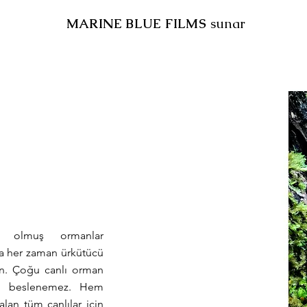
MARINE BLUE FILMS
sunar
nu olmuş ormanlar
rla her zaman ürkütücü
çin. Çoğu canlı orman
z, beslenemez. Hem
lan tüm canlılar için