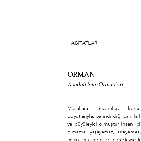
HABİTATLAR
ORMAN
Anadolu'nun Ormanları
Masallara, efsanelere ko
boyutlarıyla, barındırdığı canlıla
ve büyüleyici olmuştur insan i
olmazsa yaşayamaz, üreyeme
insan için, hem de neredeyse ka